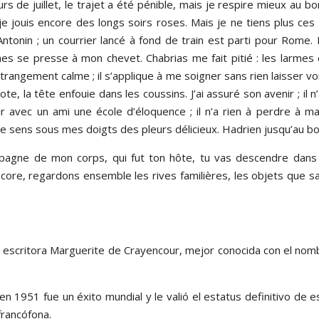
s de juillet, le trajet a été pénible, mais je respire mieux au bo
e jouis encore des longs soirs roses. Mais je ne tiens plus ce
 Antonin ; un courrier lancé à fond de train est parti pour Rome
es se presse à mon chevet. Chabrias me fait pitié : les larmes c
ngement calme ; il s’applique à me soigner sans rien laisser voir
e, la tête enfouie dans les coussins. J’ai assuré son avenir ; il n’a
r avec un ami une école d’éloquence ; il n’a rien à perdre à ma
; je sens sous mes doigts des pleurs délicieux. Hadrien jusqu’au 
pagne de mon corps, qui fut ton hôte, tu vas descendre dans c
encore, regardons ensemble les rives familières, les objets que
la escritora Marguerite de Crayencour, mejor conocida con el nom
 1951 fue un éxito mundial y le valió el estatus definitivo de esc
francófona.