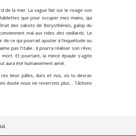
rd de la mer. La vague fait sur le rivage son
s tablettes que pour occuper mes mains, qui
. Bruit des sabots de Borysthènes, galop du
onviennent mal aux rides des vieillards. Le
 de ce qui pourrait ajouter à l’inquiétude ou
ime pas l’Italie ; il pourra réaliser son rêve,
 mort. Et pourtant, la mince épaule s’agite
bout aura été humainement aimé.
es lieux pâles, durs et nus, où tu devras
 sans doute nous ne reverrons plus… Tâchons
sa