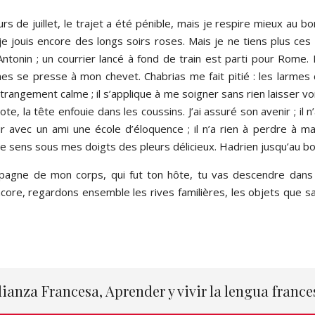
s de juillet, le trajet a été pénible, mais je respire mieux au bo
e jouis encore des longs soirs roses. Mais je ne tiens plus ce
 Antonin ; un courrier lancé à fond de train est parti pour Rome
es se presse à mon chevet. Chabrias me fait pitié : les larmes c
ngement calme ; il s’applique à me soigner sans rien laisser voir
e, la tête enfouie dans les coussins. J’ai assuré son avenir ; il n’a
r avec un ami une école d’éloquence ; il n’a rien à perdre à ma
; je sens sous mes doigts des pleurs délicieux. Hadrien jusqu’au 
pagne de mon corps, qui fut ton hôte, tu vas descendre dans c
encore, regardons ensemble les rives familières, les objets que
lianza Francesa, Aprender y vivir la lengua france