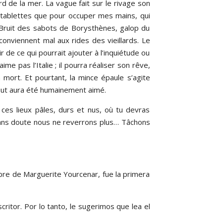
rd de la mer. La vague fait sur le rivage son
s tablettes que pour occuper mes mains, qui
. Bruit des sabots de Borysthènes, galop du
onviennent mal aux rides des vieillards. Le
 de ce qui pourrait ajouter à l’inquiétude ou
ime pas l’Italie ; il pourra réaliser son rêve,
 mort. Et pourtant, la mince épaule s’agite
bout aura été humainement aimé.
es lieux pâles, durs et nus, où tu devras
 sans doute nous ne reverrons plus… Tâchons
bre de Marguerite Yourcenar, fue la primera
ritor. Por lo tanto, le sugerimos que lea el