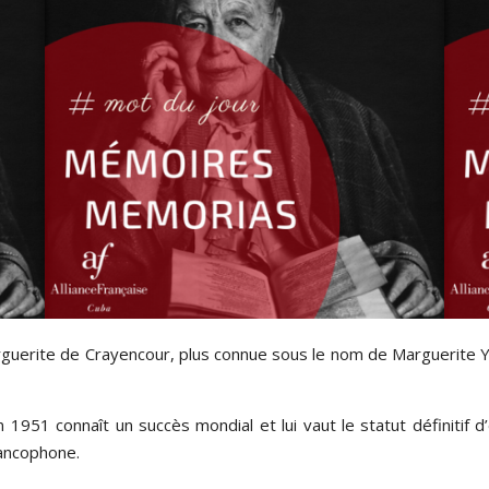
Marguerite de Crayencour, plus connue sous le nom de Marguerite Y
951 connaît un succès mondial et lui vaut le statut définitif d
rancophone.