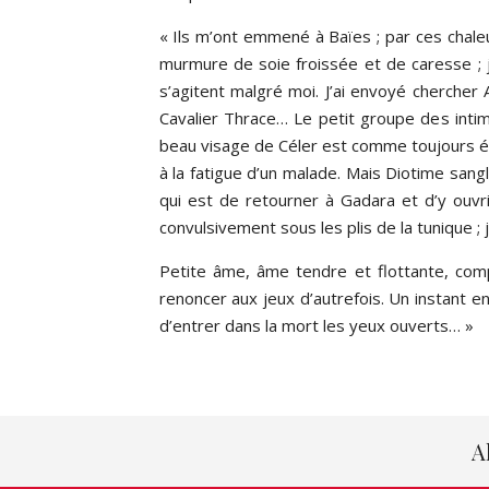
« Ils m’ont emmené à Baïes ; par ces chaleur
murmure de soie froissée et de caresse ; j
s’agitent malgré moi. J’ai envoyé chercher
Cavalier Thrace… Le petit groupe des intim
beau visage de Céler est comme toujours étra
à la fatigue d’un malade. Mais Diotime sanglot
qui est de retourner à Gadara et d’y ouvri
convulsivement sous les plis de la tunique 
Petite âme, âme tendre et flottante, com
renoncer aux jeux d’autrefois. Un instant 
d’entrer dans la mort les yeux ouverts… »
A