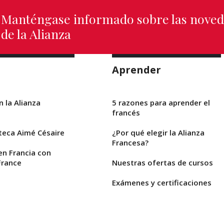
Manténgase informado sobre las nove
de la Alianza
Aprender
n la Alianza
5 razones para aprender el
francés
teca Aimé Césaire
¿Por qué elegir la Alianza
Francesa?
en Francia con
rance
Nuestras ofertas de cursos
Exámenes y certificaciones