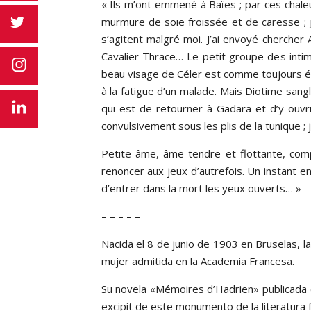
« Ils m’ont emmené à Baïes ; par ces chaleur
murmure de soie froissée et de caresse ; j
s’agitent malgré moi. J’ai envoyé chercher
Cavalier Thrace… Le petit groupe des intim
beau visage de Céler est comme toujours étra
à la fatigue d’un malade. Mais Diotime sanglot
qui est de retourner à Gadara et d’y ouvri
convulsivement sous les plis de la tunique 
Petite âme, âme tendre et flottante, com
renoncer aux jeux d’autrefois. Un instant 
d’entrer dans la mort les yeux ouverts… »
– – – – –
Nacida el 8 de junio de 1903 en Bruselas, 
mujer admitida en la Academia Francesa.
Su novela «Mémoires d’Hadrien» publicada en
excipit de este monumento de la literatura 