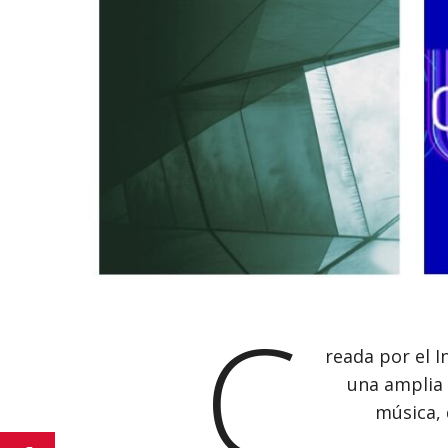
C
reada por el I
una amplia 
música, 