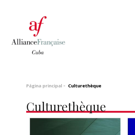
Página principal
Culturethèque
Culturethèque