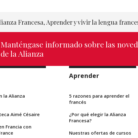
lianza Francesa, Aprender y vivir la lengua france
Manténgase informado sobre las nove
de la Alianza
Aprender
n la Alianza
5 razones para aprender el
francés
teca Aimé Césaire
¿Por qué elegir la Alianza
Francesa?
en Francia con
rance
Nuestras ofertas de cursos